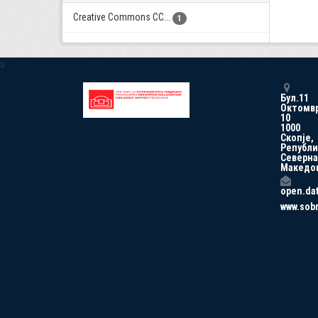
Creative Commons CC...
1
a
Бул.11
Октомв
10
1000
Скопје,
Републи
Северна
Македо
open.da
www.sob