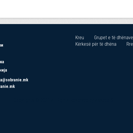
Kreu
Grupet e të dhënave
Kërkesë për të dhëna
Rre
ри
ка
нија
ta@sobranie.mk
ranie.mk
Copyrights © 2021 All Rights Reserved by Asseco SEE.