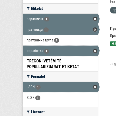
For
Etiketat
п
парламент
1
Пра
пратеници
1
Пра
пратеничка група
1
XL
соработка
1
TREGONI VETËM TË
Ju g
POPULLARIZUARAT ETIKETAT
Formatet
JSON
1
XLSX
1
Licencat