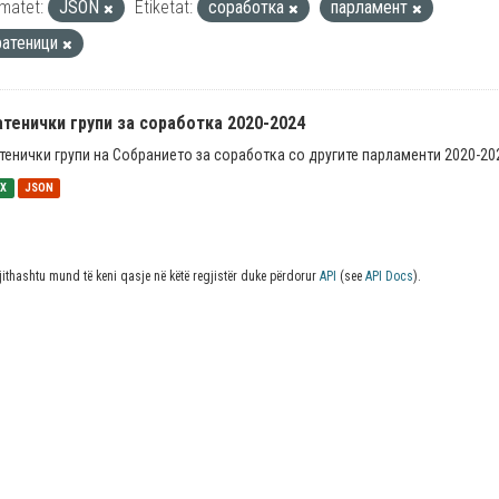
matet:
JSON
Etiketat:
соработка
парламент
ратеници
тенички групи за соработка 2020-2024
тенички групи на Собранието за соработка со другите парламенти 2020-20
SX
JSON
jithashtu mund të keni qasje në këtë regjistër duke përdorur
API
(see
API Docs
).