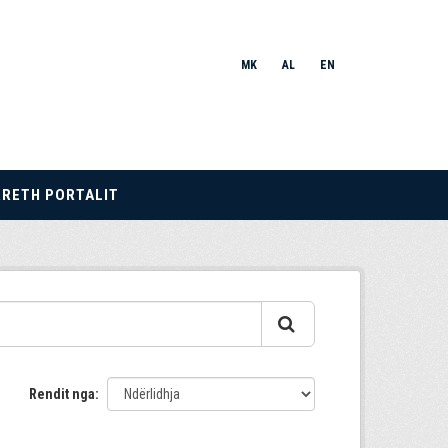
MK
AL
EN
RRETH PORTALIT
Rendit nga