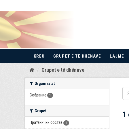
KREU
GRUPET E TË DHËNAVE
LAJME
Kalo
Grupet e të dhënave
te
përmbajtja
Organizatat
Собрание
1
Grupet
1
Пратенички состав
1