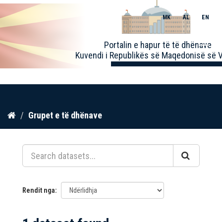
MK
AL
EN
Toggle
Portalin e hapur të të dhënave
naviga
Kuvendi i Republikës së Maqedonisë së V
Kalo
Grupet e të dhënave
te
përmbajtja
Rendit nga