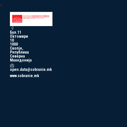
a
Бул.11
Октомври
10
1000
Скопје,
Република
Северна
Македонија
open.data@sobranie.mk
www.sobranie.mk