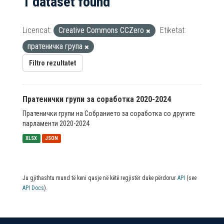
1 dataset found
Licencat:
Creative Commons CCZero
Etiketat:
пратеничка група
Filtro rezultatet
Пратенички групи за соработка 2020-2024
Пратенички групи на Собранието за соработка со другите
парламенти 2020-2024
XLSX
JSON
Ju gjithashtu mund të keni qasje në këtë regjistër duke përdorur
API
(see
API Docs
).