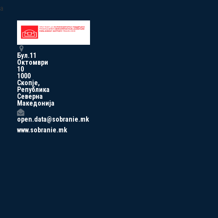
a
Бул.11
Октомври
10
1000
Скопје,
Република
Северна
Македонија
open.data@sobranie.mk
www.sobranie.mk