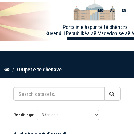
MK
AL
EN
Toggle
Portalin e hapur të të dhënave
naviga
Kuvendi i Republikës së Maqedonisë së V
Kalo
Grupet e të dhënave
te
përmbajtja
Rendit nga