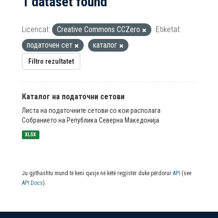
1 dataset found
Licencat:
Creative Commons CCZero
Etiketat:
податочен сет
каталог
Filtro rezultatet
Каталог на податочни сетови
Листа на податочните сетови со кои располага
Собранието на Република Северна Македонија
XLSX
Ju gjithashtu mund të keni qasje në këtë regjistër duke përdorur
API
(see
API Docs
).