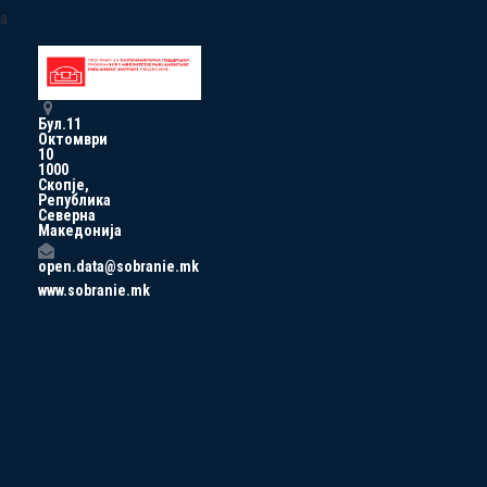
a
Бул.11
Октомври
10
1000
Скопје,
Република
Северна
Македонија
open.data@sobranie.mk
www.sobranie.mk