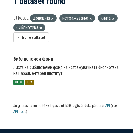
1 dataset found
Etiketat:
донација
истражувања
книга
библиотека
Filtro rezultatet
Библиотечен фонд
Листа на библиотечен фонд на истражувачката библиотека
на Паралментарен институт
XLSX
CSV
Ju gjithashtu mund të keni qasje në këtë regjistër duke përdorur
API
(see
API Docs
).