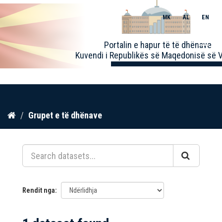
MK
AL
EN
Toggle
Portalin e hapur të të dhënave
naviga
Kuvendi i Republikës së Maqedonisë së V
Kalo
Grupet e të dhënave
te
përmbajtja
Rendit nga