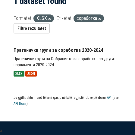
1 dataset found
Formatet:
XLSX
Etiketat:
соработка
Filtro rezultatet
Пратенички групи за соработка 2020-2024
Пратенички групи на Собранието за соработка со другите
парламенти 2020-2024
XLSX
JSON
Ju gjithashtu mund të keni qasje në këtë regjistër duke përdorur
API
(see
API Docs
).
a