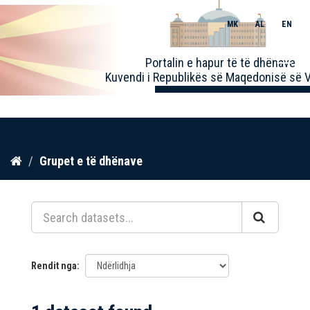
MK
AL
EN
Toggle
Portalin e hapur të të dhënave
naviga
Kuvendi i Republikës së Maqedonisë së V
Kalo
Grupet e të dhënave
te
përmbajtja
Rendit nga