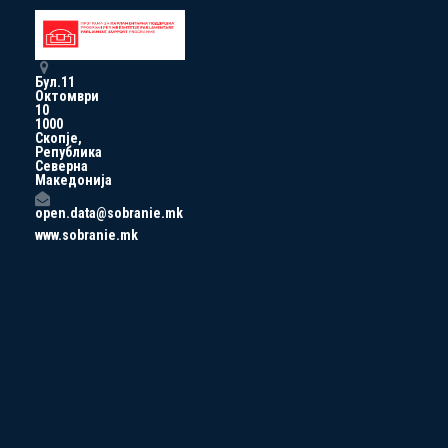
Бул.11
Октомври
10
1000
Скопје,
Република
Северна
Македонија
open.data@sobranie.mk
www.sobranie.mk