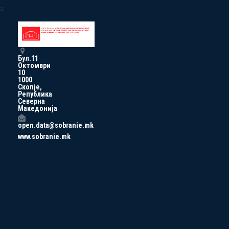
a
Бул.11
Октомври
10
1000
Скопје,
Република
Северна
Македонија
open.data@sobranie.mk
www.sobranie.mk