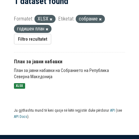
1 dataset found
Formatet:
XLSX
Etiketat:
собрание
годишен план
Filtro rezultatet
План за јавни набавки
План за јавни набавки на Собранието на Република
Северна Македонија
XLSX
Ju gjithashtu mund të keni qasje në këtë regjistër duke përdorur
API
(see
API Docs
).