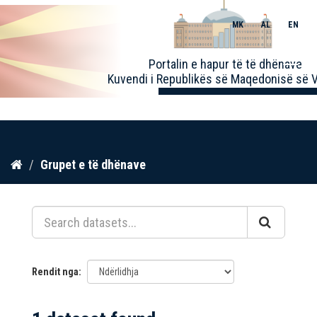
MK
AL
EN
Toggle
Portalin e hapur të të dhënave
naviga
Kuvendi i Republikës së Maqedonisë së V
Kalo
Grupet e të dhënave
te
përmbajtja
Rendit nga