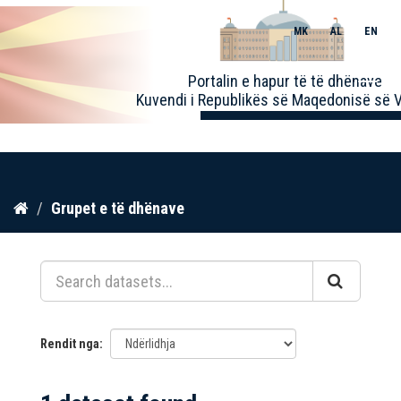
MK
AL
EN
Toggle
Portalin e hapur të të dhënave
naviga
Kuvendi i Republikës së Maqedonisë së V
Kalo
Grupet e të dhënave
te
përmbajtja
Rendit nga