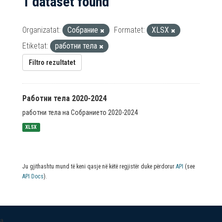
1 dataset found
Organizatat:
Собрание
Formatet:
XLSX
Etiketat:
работни тела
Filtro rezultatet
Работни тела 2020-2024
работни тела на Собранието 2020-2024
XLSX
Ju gjithashtu mund të keni qasje në këtë regjistër duke përdorur
API
(see
API Docs
).
a