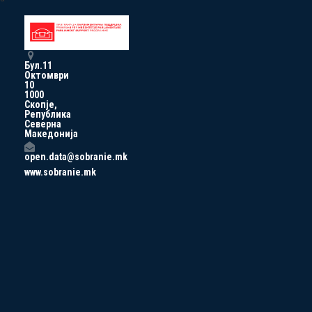
Бул.11
Октомври
10
1000
Скопје,
Република
Северна
Македонија
open.data@sobranie.mk
www.sobranie.mk