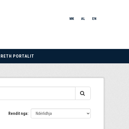
MK
AL
EN
RRETH PORTALIT
Rendit nga