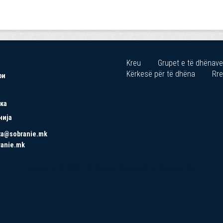
Kreu
Grupet e të dhënave
Kërkesë për të dhëna
Rre
ри
ка
нија
ta@sobranie.mk
ranie.mk
Copyrights © 2021 All Rights Reserved by Asseco SEE.