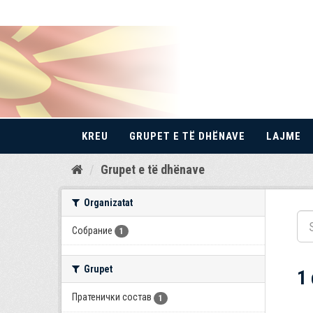
KREU
GRUPET E TË DHËNAVE
LAJME
Kalo
Grupet e të dhënave
te
përmbajtja
Organizatat
Собрание
1
Grupet
1
Пратенички состав
1