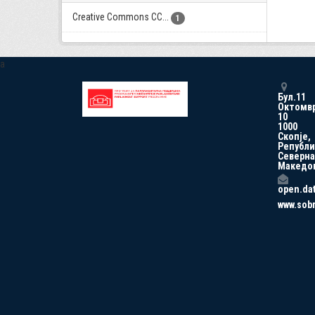
Creative Commons CC...
1
a
Бул.11
Октомв
10
1000
Скопје,
Републи
Северна
Македо
open.da
www.sob