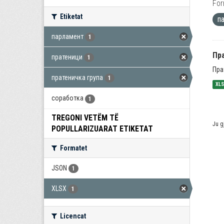
For
Etiketat
п
парламент
1
Пра
пратеници
1
Пра
пратеничка група
1
XL
соработка
1
TREGONI VETËM TË
Ju g
POPULLARIZUARAT ETIKETAT
Formatet
JSON
1
XLSX
1
Licencat