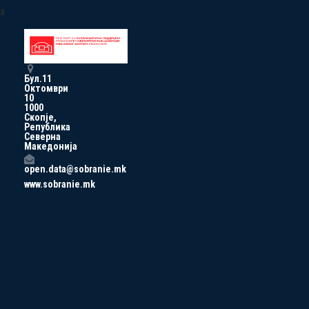
a
Бул.11
Октомври
10
1000
Скопје,
Република
Северна
Македонија
open.data@sobranie.mk
www.sobranie.mk