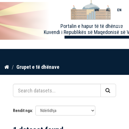
MK
AL
EN
Toggle
Portalin e hapur të të dhënave
naviga
Kuvendi i Republikës së Maqedonisë së V
Kalo
Grupet e të dhënave
te
përmbajtja
Rendit nga