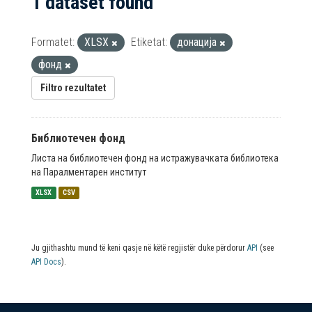
1 dataset found
Formatet:
XLSX
Etiketat:
донација
фонд
Filtro rezultatet
Библиотечен фонд
Листа на библиотечен фонд на истражувачката библиотека
на Паралментарен институт
XLSX
CSV
Ju gjithashtu mund të keni qasje në këtë regjistër duke përdorur
API
(see
API Docs
).