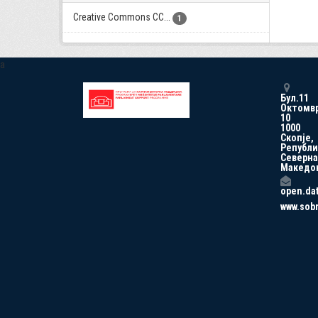
Creative Commons CC...
1
a
Бул.11
Октомв
10
1000
Скопје,
Републи
Северна
Македо
open.da
www.sob