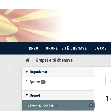
KREU
GRUPET E TË DHËNAVE
LAJME
Kalo
Grupet e të dhënave
te
përmbajtja
Organizatat
Собрание
1
Grupet
1
Пратенички состав
1