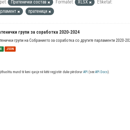
pet:
Пратенички состав
Formatet:
XLSX
Etiketat:
арламент
пратеници
тенички групи за соработка 2020-2024
тенички групи на Собранието за соработка со другите парламенти 2020-20
SX
JSON
jithashtu mund të keni qasje në këtë regjistër duke përdorur
API
(see
API Docs
).