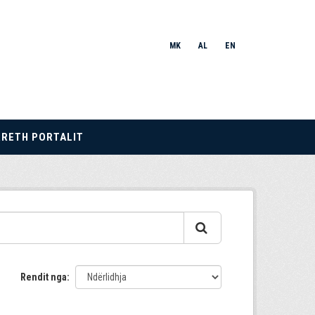
MK
AL
EN
RRETH PORTALIT
Rendit nga