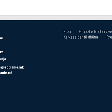
Kreu
Grupet e të dhënave
Kërkesë për të dhëna
Rre
ри
ка
нија
ta@sobranie.mk
ranie.mk
Copyrights © 2021 All Rights Reserved by Asseco SEE.