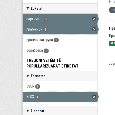
Gru
Etiketat
п
парламент
1
Пра
пратеници
1
Пра
пратеничка група
1
XL
соработка
1
TREGONI VETËM TË
Ju g
POPULLARIZUARAT ETIKETAT
Formatet
JSON
1
XLSX
1
Licencat