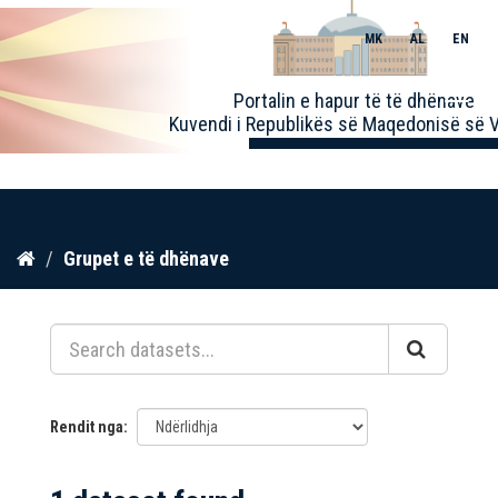
MK
AL
EN
Toggle
Portalin e hapur të të dhënave
naviga
Kuvendi i Republikës së Maqedonisë së V
Kalo
Grupet e të dhënave
te
përmbajtja
Rendit nga