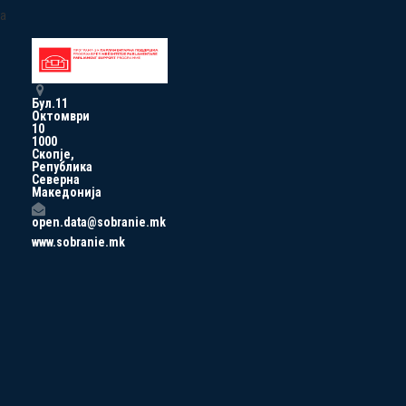
a
Бул.11
Октомври
10
1000
Скопје,
Република
Северна
Македонија
open.data@sobranie.mk
www.sobranie.mk