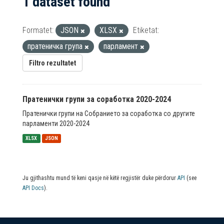
1 dataset found
Formatet:
JSON
XLSX
Etiketat:
пратеничка група
парламент
Filtro rezultatet
Пратенички групи за соработка 2020-2024
Пратенички групи на Собранието за соработка со другите
парламенти 2020-2024
XLSX
JSON
Ju gjithashtu mund të keni qasje në këtë regjistër duke përdorur
API
(see
API Docs
).