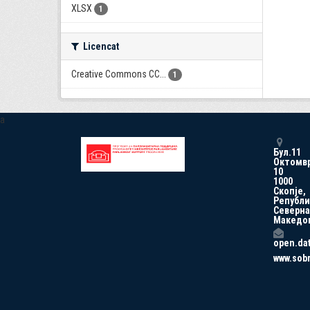
XLSX
1
Licencat
Creative Commons CC...
1
a
Бул.11
Октомв
10
1000
Скопје,
Републи
Северна
Македо
open.da
www.sob