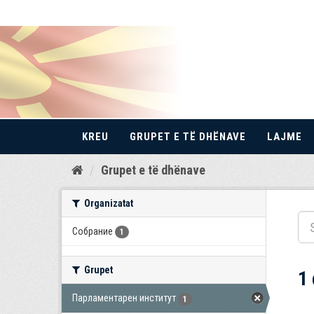
KREU
GRUPET E TË DHËNAVE
LAJME
Kalo
Grupet e të dhënave
te
përmbajtja
Organizatat
Собрание
1
Grupet
1
Парламентарен институт
1