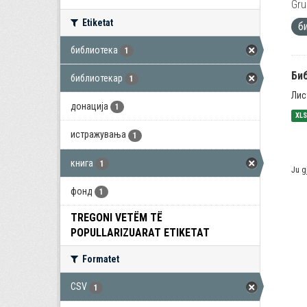
Gru
Etiketat
б
библиотека
1
Би
библиотекар
1
Лис
донација
1
XL
истражувања
1
книга
1
Ju g
фонд
1
TREGONI VETËM TË
POPULLARIZUARAT ETIKETAT
Formatet
CSV
1