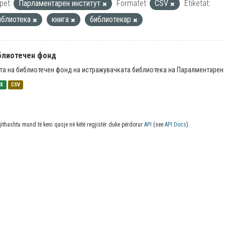
pet:
Парламентарен институт
Formatet:
CSV
Etiketat:
иблиотека
книга
библиотекар
блиотечен фонд
та на библиотечен фонд на истражувачката библиотека на Паралментарен 
SX
CSV
jithashtu mund të keni qasje në këtë regjistër duke përdorur
API
(see
API Docs
).