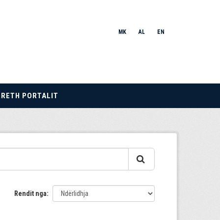
MK
AL
EN
RRETH PORTALIT
Rendit nga