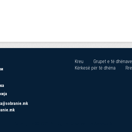
Kreu
Grupet e të dhënave
Kërkesë për të dhëna
Rre
ри
ка
нија
ta@sobranie.mk
ranie.mk
Copyrights © 2021 All Rights Reserved by Asseco SEE.