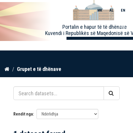
MK
AL
EN
Toggle
Portalin e hapur të të dhënave
naviga
Kuvendi i Republikës së Maqedonisë së V
Kalo
Grupet e të dhënave
te
përmbajtja
Rendit nga