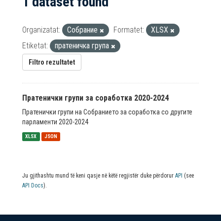
1 dataset found
Organizatat:
Собрание
Formatet:
XLSX
Etiketat:
пратеничка група
Filtro rezultatet
Пратенички групи за соработка 2020-2024
Пратенички групи на Собранието за соработка со другите
парламенти 2020-2024
XLSX
JSON
Ju gjithashtu mund të keni qasje në këtë regjistër duke përdorur
API
(see
API Docs
).