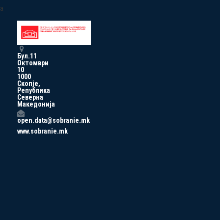
a
Бул.11
Октомври
10
1000
Скопје,
Република
Северна
Македонија
open.data@sobranie.mk
www.sobranie.mk