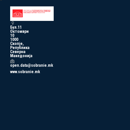
Бул.11
Октомври
10
1000
Скопје,
Република
Северна
Македонија
open.data@sobranie.mk
www.sobranie.mk