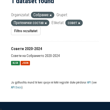
1 dataset found
Organizatat:
Собрание
Grupet:
Пратенички состав
Etiketat:
совет
Filtro rezultatet
Совети 2020-2024
Совети на Собранието 2020-2024
XLSX
JSON
Ju gjithashtu mund të keni qasje në këtë regjistër duke përdorur
API
(see
API Docs
).
a