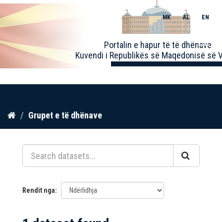
MK
AL
EN
Toggle
Portalin e hapur të të dhënave
naviga
Kuvendi i Republikës së Maqedonisë së V
Kalo
Grupet e të dhënave
te
përmbajtja
Rendit nga