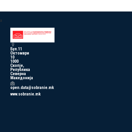
a
Бул.11
Октомври
10
1000
Скопје,
Република
Северна
Македонија
open.data@sobranie.mk
www.sobranie.mk