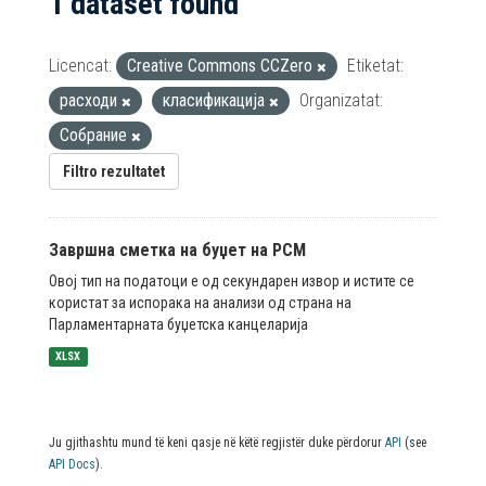
1 dataset found
Licencat:
Creative Commons CCZero
Etiketat:
расходи
класификација
Organizatat:
Собрание
Filtro rezultatet
Завршна сметка на буџет на РСМ
Овој тип на податоци е од секундарен извор и истите се
користат за испорака на анализи од страна на
Парламентарната буџетска канцеларија
XLSX
Ju gjithashtu mund të keni qasje në këtë regjistër duke përdorur
API
(see
API Docs
).