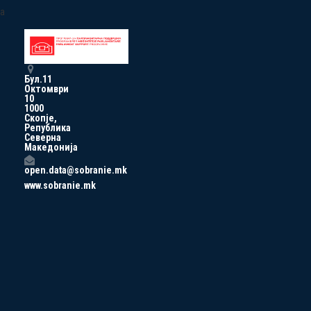
a
Бул.11
Октомври
10
1000
Скопје,
Република
Северна
Македонија
open.data@sobranie.mk
www.sobranie.mk