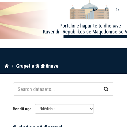
MK
AL
EN
Toggle
Portalin e hapur të të dhënave
naviga
Kuvendi i Republikës së Maqedonisë së V
Kalo
Grupet e të dhënave
te
përmbajtja
Rendit nga