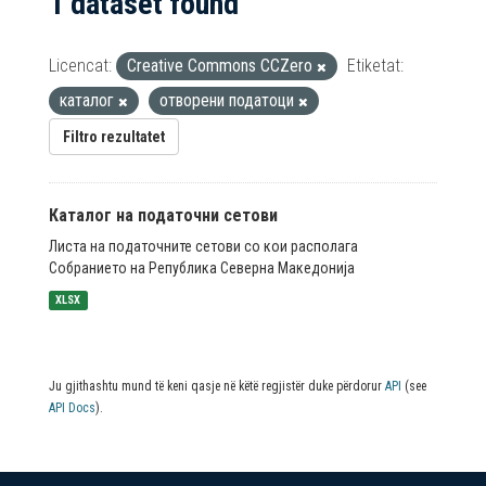
1 dataset found
Licencat:
Creative Commons CCZero
Etiketat:
каталог
отворени податоци
Filtro rezultatet
Каталог на податочни сетови
Листа на податочните сетови со кои располага
Собранието на Република Северна Македонија
XLSX
Ju gjithashtu mund të keni qasje në këtë regjistër duke përdorur
API
(see
API Docs
).