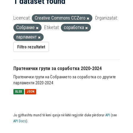
1 dataset found
Licencat:
Creative Commons CCZero
Organizatat:
Собрание
Etiketat:
соработка
парламент
Filtro rezultatet
Пратенички групи за соработка 2020-2024
Пратенички групи на Собранието за соработка со другите
парламенти 2020-2024
XLSX
JSON
Ju gjithashtu mund të keni qasje në këtë regjistër duke përdorur
API
(see
API Docs
).