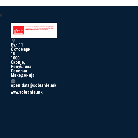
a
Бул.11
Октомври
10
1000
Скопје,
Република
Северна
Македонија
open.data@sobranie.mk
www.sobranie.mk