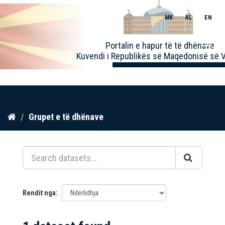
MK
AL
EN
Toggle
Portalin e hapur të të dhënave
naviga
Kuvendi i Republikës së Maqedonisë së V
Kalo
Grupet e të dhënave
te
përmbajtja
Rendit nga