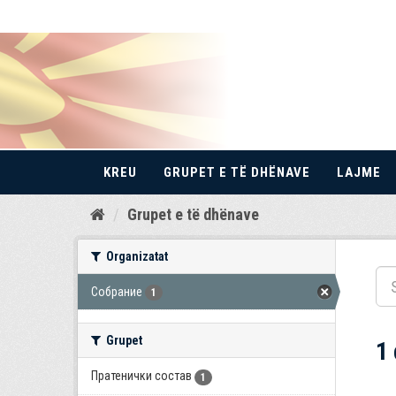
KREU
GRUPET E TË DHËNAVE
LAJME
Kalo
Grupet e të dhënave
te
përmbajtja
Organizatat
Собрание
1
Grupet
1
Пратенички состав
1