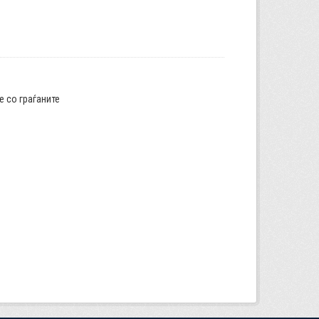
е со граѓаните