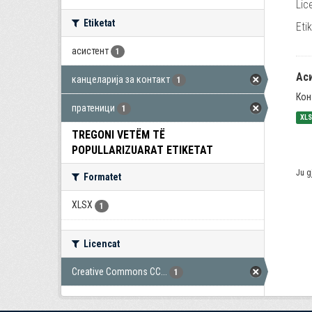
Lic
Etiketat
Eti
асистент
1
Ас
канцеларија за контакт
1
Кон
пратеници
1
XL
TREGONI VETËM TË
POPULLARIZUARAT ETIKETAT
Ju g
Formatet
XLSX
1
Licencat
Creative Commons CC...
1