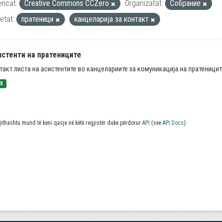
encat:
Creative Commons CCZero
Organizatat:
Собрание
ketat:
пратеници
канцеларија за контакт
истенти на пратениците
такт листа на асистентите во канцелариите за комуникација на пратеницит
SX
jithashtu mund të keni qasje në këtë regjistër duke përdorur
API
(see
API Docs
).