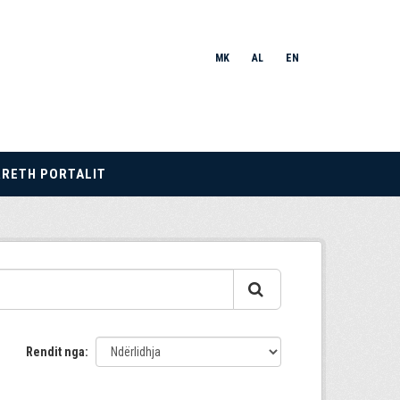
MK
AL
EN
RRETH PORTALIT
Rendit nga