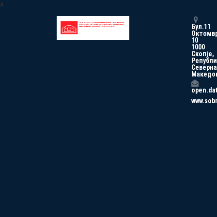
a
Бул.11
Октомв
10
1000
Скопје,
Републи
Северна
Македо
open.da
www.sob