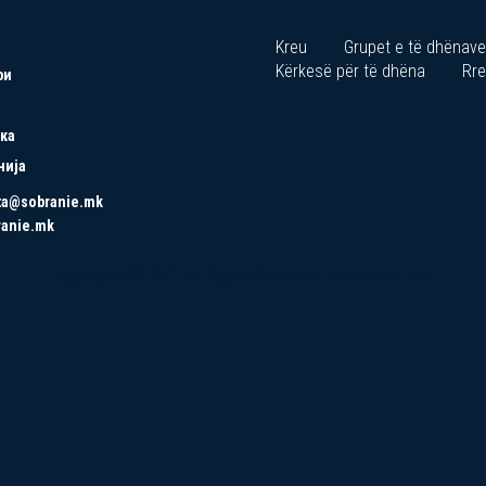
Kreu
Grupet e të dhënave
Kërkesë për të dhëna
Rre
ри
ка
нија
ta@sobranie.mk
ranie.mk
Copyrights © 2021 All Rights Reserved by Asseco SEE.