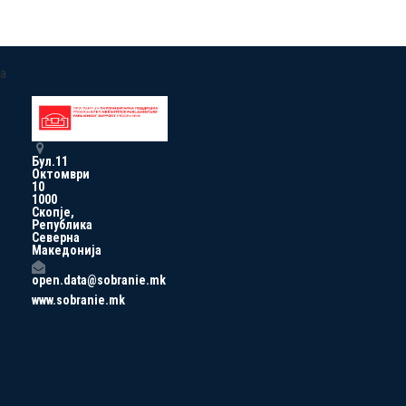
a
Бул.11
Октомври
10
1000
Скопје,
Република
Северна
Македонија
open.data@sobranie.mk
www.sobranie.mk