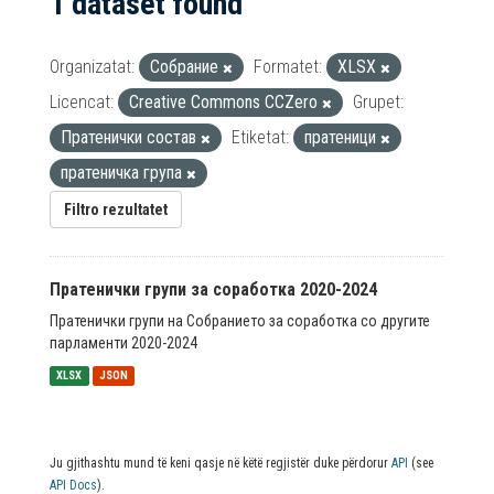
1 dataset found
Organizatat:
Собрание
Formatet:
XLSX
Licencat:
Creative Commons CCZero
Grupet:
Пратенички состав
Etiketat:
пратеници
пратеничка група
Filtro rezultatet
Пратенички групи за соработка 2020-2024
Пратенички групи на Собранието за соработка со другите
парламенти 2020-2024
XLSX
JSON
Ju gjithashtu mund të keni qasje në këtë regjistër duke përdorur
API
(see
API Docs
).