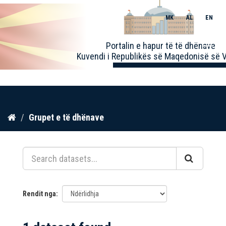
MK
AL
EN
Toggle
Portalin e hapur të të dhënave
naviga
Kuvendi i Republikës së Maqedonisë së V
Kalo
Grupet e të dhënave
te
përmbajtja
Rendit nga