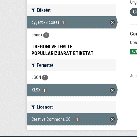
Org
Etiketat
C
буџетски совет
1
Со
совет
1
Сов
TREGONI VETËM TË
XL
POPULLARIZUARAT ETIKETAT
Formatet
Ju g
JSON
1
XLSX
1
Licencat
Creative Commons CC...
1