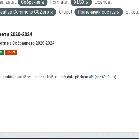
anizatat:
Собрание
Formatet:
XLSX
Licencat:
reative Commons CCZero
Grupet:
Пратенички состав
Etiketa
вети 2020-2024
ети на Собранието 2020-2024
SX
JSON
jithashtu mund të keni qasje në këtë regjistër duke përdorur
API
(see
API Docs
).