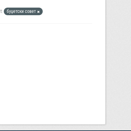
t:
буџетски совет