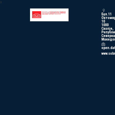
a
Бул.11
Октомв
10
1000
Скопје,
Републи
Северна
Македо
open.da
www.sob