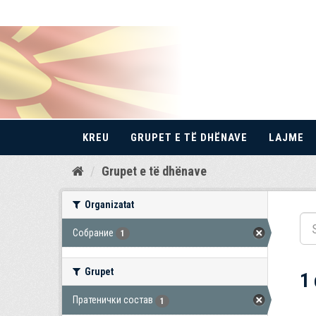
KREU
GRUPET E TË DHËNAVE
LAJME
Kalo
Grupet e të dhënave
te
përmbajtja
Organizatat
Собрание
1
Grupet
1
Пратенички состав
1