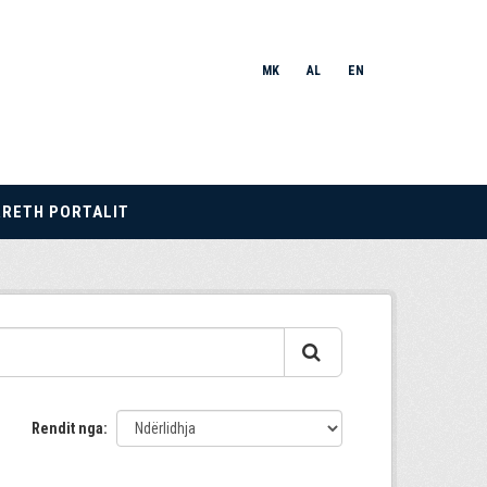
MK
AL
EN
RRETH PORTALIT
Rendit nga