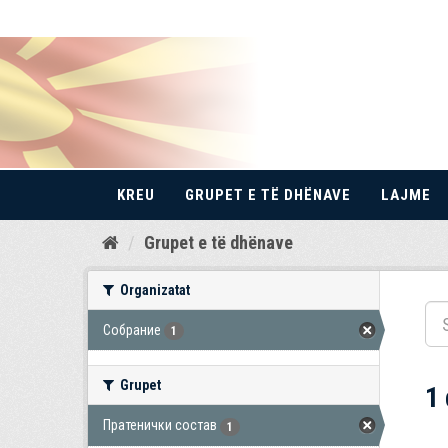
KREU
GRUPET E TË DHËNAVE
LAJME
Kalo
Grupet e të dhënave
te
përmbajtja
Organizatat
Собрание
1
Grupet
1
Пратенички состав
1