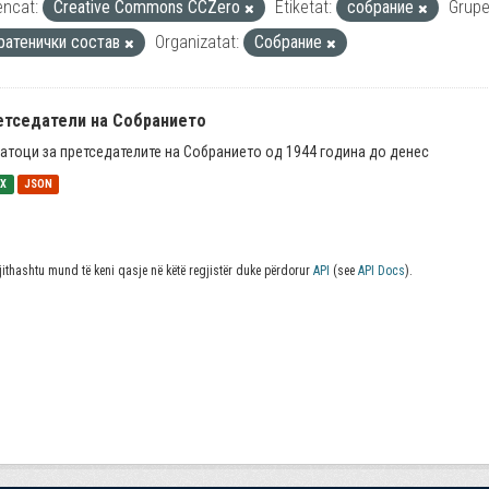
encat:
Creative Commons CCZero
Etiketat:
собрание
Grupe
ратенички состав
Organizatat:
Собрание
етседатели на Собранието
атоци за претседателите на Собранието од 1944 година до денес
SX
JSON
jithashtu mund të keni qasje në këtë regjistër duke përdorur
API
(see
API Docs
).