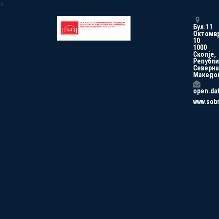
a
Бул.11
Октомв
10
1000
Скопје,
Републи
Северна
Македо
open.da
www.sob