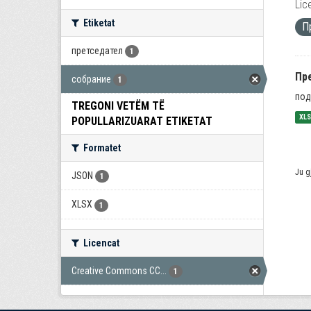
Lic
Etiketat
П
претседател
1
Пр
собрание
1
под
TREGONI VETËM TË
XL
POPULLARIZUARAT ETIKETAT
Formatet
Ju g
JSON
1
XLSX
1
Licencat
Creative Commons CC...
1