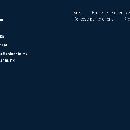
Kreu
Grupet e të dhënave
Kërkesë për të dhëna
Rre
ри
ка
нија
ta@sobranie.mk
ranie.mk
Copyrights © 2021 All Rights Reserved by Asseco SEE.