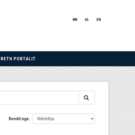
MK
AL
EN
RRETH PORTALIT
Rendit nga