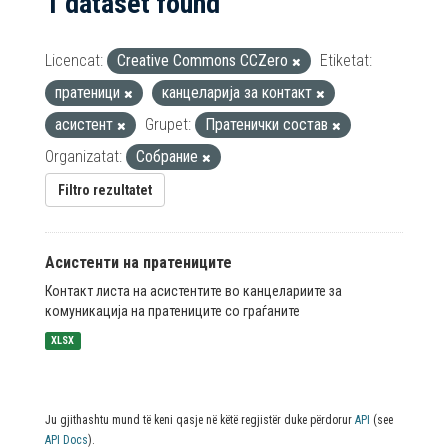
1 dataset found
Licencat:
Creative Commons CCZero
Etiketat:
пратеници
канцеларија за контакт
асистент
Grupet:
Пратенички состав
Organizatat:
Собрание
Filtro rezultatet
Асистенти на пратениците
Контакт листа на асистентите во канцелариите за
комуникација на пратениците со граѓаните
XLSX
Ju gjithashtu mund të keni qasje në këtë regjistër duke përdorur
API
(see
API Docs
).