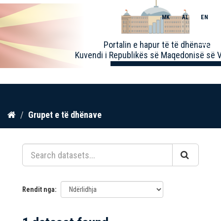
MK
AL
EN
Toggle
Portalin e hapur të të dhënave
naviga
Kuvendi i Republikës së Maqedonisë së V
Kalo
Grupet e të dhënave
te
përmbajtja
Rendit nga