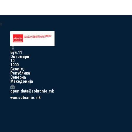
a
Бул.11
Октомври
10
1000
Скопје,
Република
Северна
Македонија
open.data@sobranie.mk
www.sobranie.mk