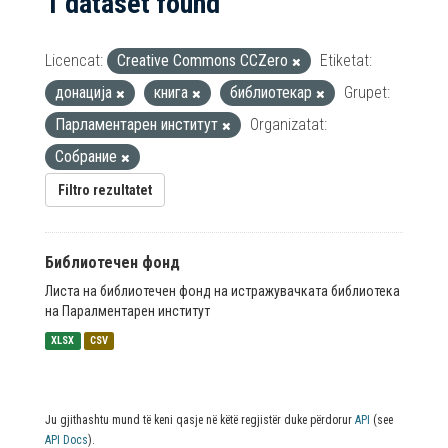
1 dataset found
Licencat:
Creative Commons CCZero
Etiketat:
донација
книга
библиотекар
Grupet:
Парламентарен институт
Organizatat:
Собрание
Filtro rezultatet
Библиотечен фонд
Листа на библиотечен фонд на истражувачката библиотека
на Паралментарен институт
XLSX
CSV
Ju gjithashtu mund të keni qasje në këtë regjistër duke përdorur
API
(see
API Docs
).