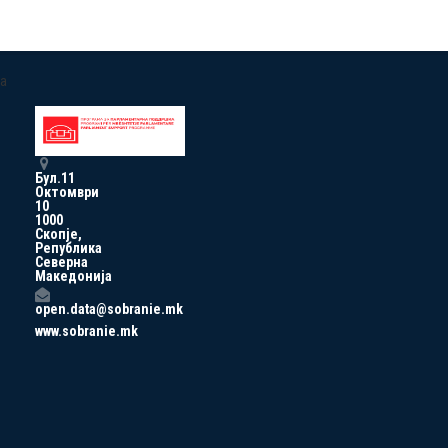
a
Бул.11
Октомври
10
1000
Скопје,
Република
Северна
Македонија
open.data@sobranie.mk
www.sobranie.mk