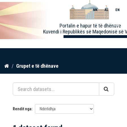
MK
AL
EN
Toggle
Portalin e hapur të të dhënave
naviga
Kuvendi i Republikës së Maqedonisë së V
Kalo
Grupet e të dhënave
te
përmbajtja
Rendit nga