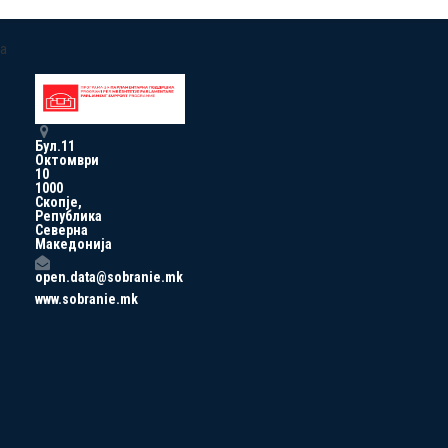
a
Бул.11
Октомври
10
1000
Скопје,
Република
Северна
Македонија
open.data@sobranie.mk
www.sobranie.mk