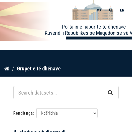
MK
AL
EN
Toggle
Portalin e hapur të të dhënave
naviga
Kuvendi i Republikës së Maqedonisë së V
Kalo
Grupet e të dhënave
te
përmbajtja
Rendit nga