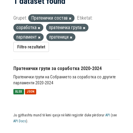
1 dataset found
Grupet:
Пратенички состав
Etiketat:
соработка
пратеничка група
парламент
пратеници
Filtro rezultatet
Пратенички групи за соработка 2020-2024
Пратенички групи на Собранието за соработка со другите
парламенти 2020-2024
XLSX
JSON
Ju gjithashtu mund të keni qasje në këtë regjistër duke përdorur
API
(see
API Docs
).