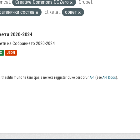
encat:
Creative Commons CCZero
Grupet:
ратенички состав
Etiketat:
совет
вети 2020-2024
ети на Собранието 2020-2024
SX
JSON
jithashtu mund të keni qasje në këtë regjistër duke përdorur
API
(see
API Docs
).