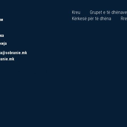
Kreu
Grupet e të dhënave
Kërkesë për të dhëna
Rre
ри
ка
нија
ta@sobranie.mk
ranie.mk
Copyrights © 2021 All Rights Reserved by Asseco SEE.