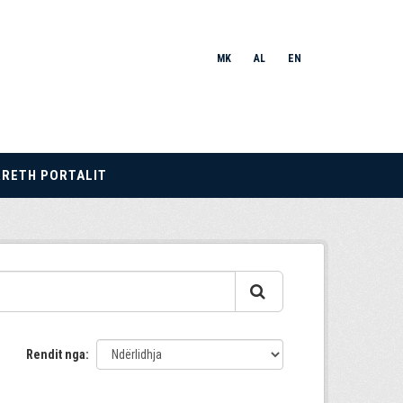
MK
AL
EN
RRETH PORTALIT
Rendit nga