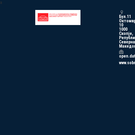
a
Бул.11
Октомв
10
1000
Скопје,
Републи
Северна
Македо
open.da
www.sob