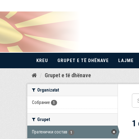
KREU
GRUPET E TË DHËNAVE
LAJME
Kalo
Grupet e të dhënave
te
përmbajtja
Organizatat
Собрание
1
Grupet
1
Пратенички состав
1