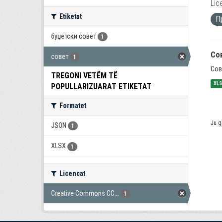
Lic
Etiketat
П
буџетски совет
1
Со
совет
1
Сов
TREGONI VETËM TË
XL
POPULLARIZUARAT ETIKETAT
Formatet
Ju g
JSON
1
XLSX
1
Licencat
Creative Commons CC...
1