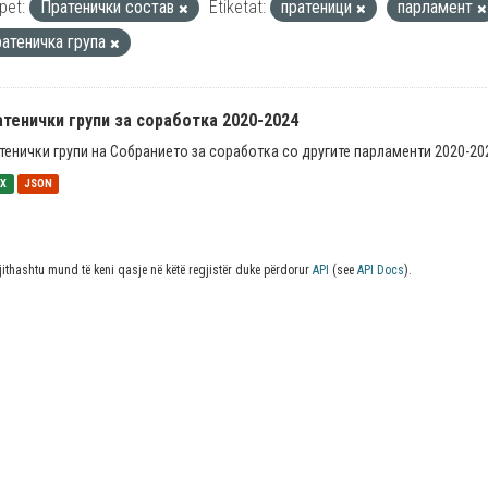
pet:
Пратенички состав
Etiketat:
пратеници
парламент
ратеничка група
тенички групи за соработка 2020-2024
тенички групи на Собранието за соработка со другите парламенти 2020-20
SX
JSON
jithashtu mund të keni qasje në këtë regjistër duke përdorur
API
(see
API Docs
).