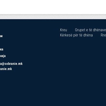
Kreu
Grupet e të dhënave
Kërkesë për të dhëna
Rre
ри
ка
нија
ta@sobranie.mk
ranie.mk
Copyrights © 2021 All Rights Reserved by Asseco SEE.