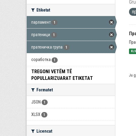
Gru
Etiketat
п
парламент
1
Пра
пратеници
1
Пра
пратеничка група
1
XL
соработка
1
TREGONI VETËM TË
Ju g
POPULLARIZUARAT ETIKETAT
Formatet
JSON
1
XLSX
1
Licencat