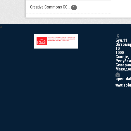
Creative Commons CC...
1
a
Бул.11
Октомв
10
1000
Скопје,
Републи
Северна
Македо
open.da
www.sob