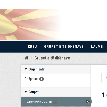
KREU
GRUPET E TË DHËNAVE
LAJME
Kalo
Grupet e të dhënave
te
përmbajtja
Organizatat
Собрание
1
Grupet
1
Пратенички состав
1