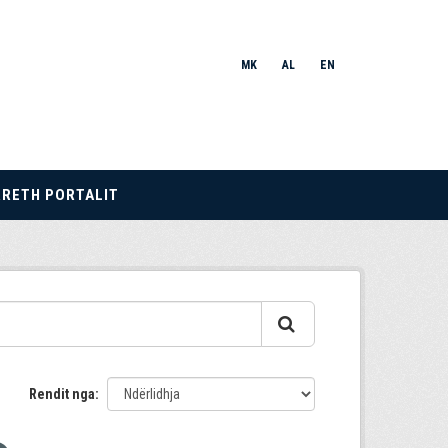
MK
AL
EN
RRETH PORTALIT
Rendit nga