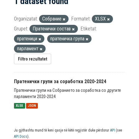
1 dataset found
Organizatat:
Собрание
Formatet:
XLSX
Grupet:
Пратенички состав
Etiketat:
пратеници
пратеничка група
парламент
Filtro rezultatet
Пратенички групи за соработка 2020-2024
Пратенички групи на Собранието за соработка со другите
парламенти 2020-2024
XLSX
JSON
Ju gjithashtu mund të keni qasje në këtë regjistër duke përdorur
API
(see
API Docs
).