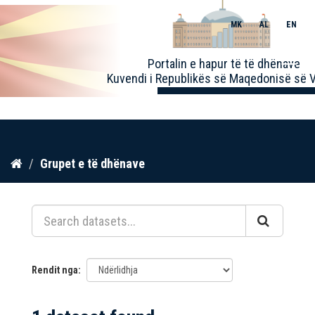
MK
AL
EN
Toggle
Portalin e hapur të të dhënave
naviga
Kuvendi i Republikës së Maqedonisë së V
Kalo
Grupet e të dhënave
te
përmbajtja
Rendit nga