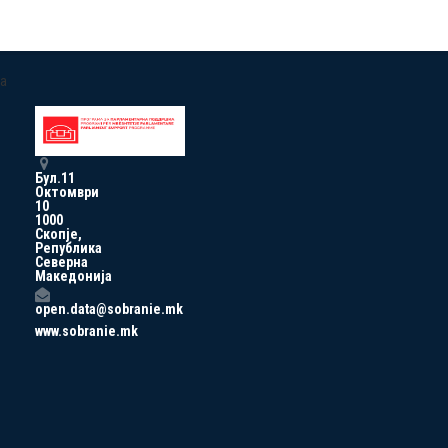
a
Бул.11
Октомври
10
1000
Скопје,
Република
Северна
Македонија
open.data@sobranie.mk
www.sobranie.mk