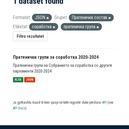
1 dataset found
Formatet:
JSON
Grupet:
Пратенички состав
Etiketat:
соработка
пратеничка група
Filtro rezultatet
Пратенички групи за соработка 2020-2024
Пратенички групи на Собранието за соработка со другите
парламенти 2020-2024
XLSX
JSON
Ju gjithashtu mund të keni qasje në këtë regjistër duke përdorur
API
(see
API Docs
).