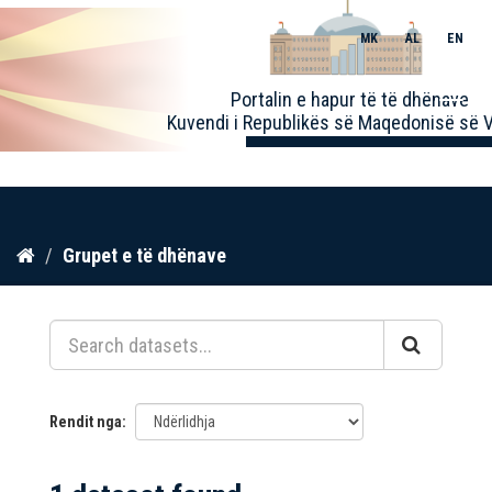
MK
AL
EN
Toggle
Portalin e hapur të të dhënave
naviga
Kuvendi i Republikës së Maqedonisë së V
Kalo
Grupet e të dhënave
te
përmbajtja
Rendit nga