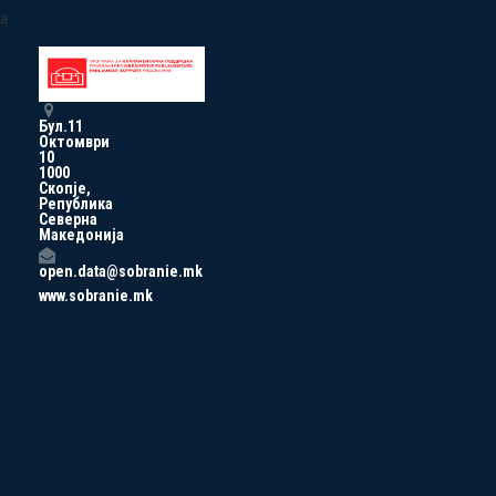
a
Бул.11
Октомври
10
1000
Скопје,
Република
Северна
Македонија
open.data@sobranie.mk
www.sobranie.mk