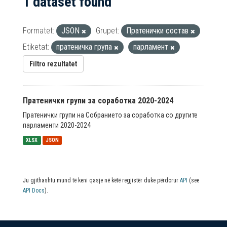
1 dataset found
Formatet:
JSON
Grupet:
Пратенички состав
Etiketat:
пратеничка група
парламент
Filtro rezultatet
Пратенички групи за соработка 2020-2024
Пратенички групи на Собранието за соработка со другите
парламенти 2020-2024
XLSX
JSON
Ju gjithashtu mund të keni qasje në këtë regjistër duke përdorur
API
(see
API Docs
).