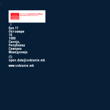
a
Бул.11
Октомври
10
1000
Скопје,
Република
Северна
Македонија
open.data@sobranie.mk
www.sobranie.mk