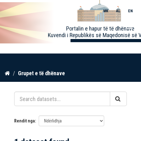
MK
AL
EN
Toggle
Portalin e hapur të të dhënave
naviga
Kuvendi i Republikës së Maqedonisë së V
Kalo
Grupet e të dhënave
te
përmbajtja
Rendit nga