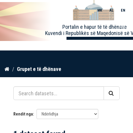
MK
AL
EN
Toggle
Portalin e hapur të të dhënave
naviga
Kuvendi i Republikës së Maqedonisë së V
Kalo
Grupet e të dhënave
te
përmbajtja
Rendit nga