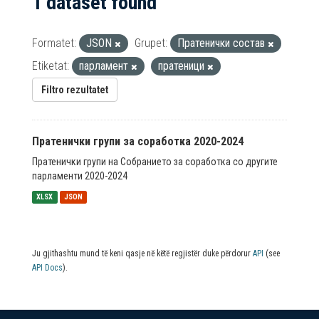
1 dataset found
Formatet:
JSON
Grupet:
Пратенички состав
Etiketat:
парламент
пратеници
Filtro rezultatet
Пратенички групи за соработка 2020-2024
Пратенички групи на Собранието за соработка со другите
парламенти 2020-2024
XLSX
JSON
Ju gjithashtu mund të keni qasje në këtë regjistër duke përdorur
API
(see
API Docs
).