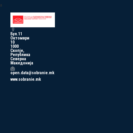
a
Бул.11
Октомври
10
1000
Скопје,
Република
Северна
Македонија
open.data@sobranie.mk
www.sobranie.mk