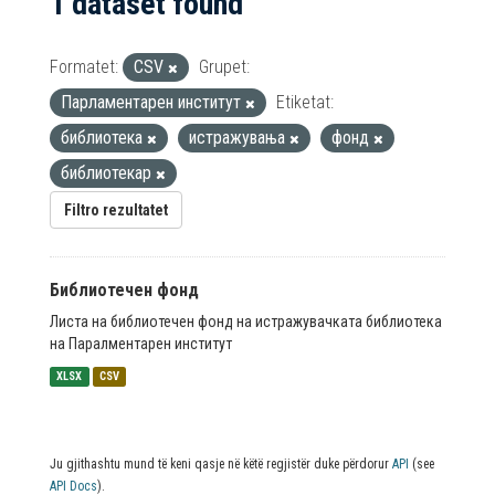
1 dataset found
Formatet:
CSV
Grupet:
Парламентарен институт
Etiketat:
библиотека
истражувања
фонд
библиотекар
Filtro rezultatet
Библиотечен фонд
Листа на библиотечен фонд на истражувачката библиотека
на Паралментарен институт
XLSX
CSV
Ju gjithashtu mund të keni qasje në këtë regjistër duke përdorur
API
(see
API Docs
).