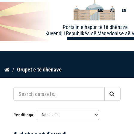
MK
AL
EN
Toggle
Portalin e hapur të të dhënave
naviga
Kuvendi i Republikës së Maqedonisë së V
Kalo
Grupet e të dhënave
te
përmbajtja
Rendit nga