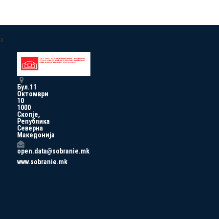
a
Бул.11
Октомври
10
1000
Скопје,
Република
Северна
Македонија
open.data@sobranie.mk
www.sobranie.mk