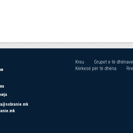
Kreu
Grupet e të dhënave
Kërkesë për të dhëna
Rre
ри
ка
нија
ta@sobranie.mk
ranie.mk
Copyrights © 2021 All Rights Reserved by Asseco SEE.