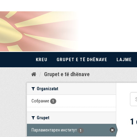
KREU
GRUPET E TË DHËNAVE
LAJME
Kalo
Grupet e të dhënave
te
përmbajtja
Organizatat
Собрание
1
Grupet
1
Парламентарен институт
1