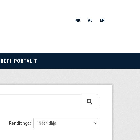
MK
AL
EN
RRETH PORTALIT
Rendit nga