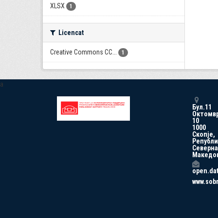
XLSX
1
Licencat
Creative Commons CC...
1
a
Бул.11
Октомв
10
1000
Скопје,
Републи
Северна
Македо
open.da
www.sob