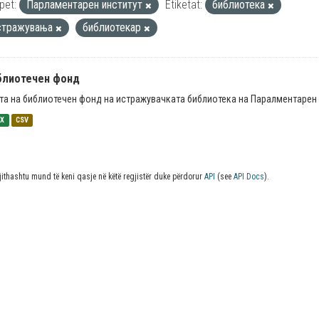
pet:
Парламентарен институт
Etiketat:
библиотека
стражувања
библиотекар
блиотечен фонд
та на библиотечен фонд на истражувачката библиотека на Паралментарен 
SX
CSV
jithashtu mund të keni qasje në këtë regjistër duke përdorur
API
(see
API Docs
).