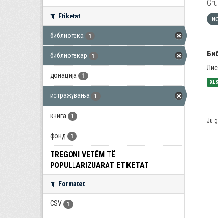
Gru
Etiketat
и
библиотека
1
Би
библиотекар
1
Лис
донација
1
XL
истражувања
1
книга
1
Ju g
фонд
1
TREGONI VETËM TË
POPULLARIZUARAT ETIKETAT
Formatet
CSV
1