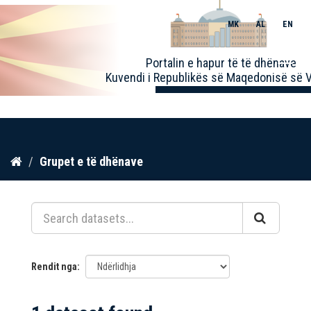
MK
AL
EN
Toggle
Portalin e hapur të të dhënave
naviga
Kuvendi i Republikës së Maqedonisë së V
Kalo
Grupet e të dhënave
te
përmbajtja
Rendit nga