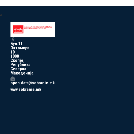
a
Бул.11
Октомври
10
1000
Скопје,
Република
Северна
Македонија
open.data@sobranie.mk
www.sobranie.mk