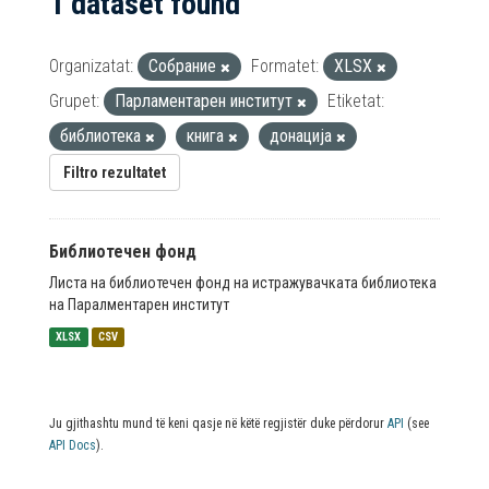
1 dataset found
Organizatat:
Собрание
Formatet:
XLSX
Grupet:
Парламентарен институт
Etiketat:
библиотека
книга
донација
Filtro rezultatet
Библиотечен фонд
Листа на библиотечен фонд на истражувачката библиотека
на Паралментарен институт
XLSX
CSV
Ju gjithashtu mund të keni qasje në këtë regjistër duke përdorur
API
(see
API Docs
).