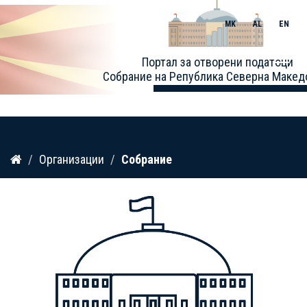
MK
AL
EN
Toggle
Портал за отворени податоци
naviga
Собрание на Република Северна Макед
Прескокнете
Организации
Собрание
до
содржина