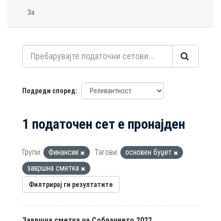
За
Подреди според
1 податочен сет е пронајден
Групи:
Финансии
Тагови:
основен буџет
завршна сметка
Филтрирај ги резултатите
Завршна сметка на Собранието 2022