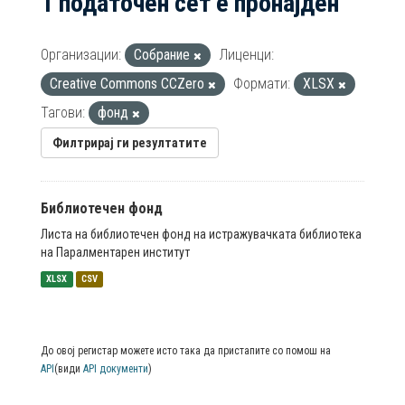
1 податочен сет е пронајден
Организации:
Собрание
Лиценци:
Creative Commons CCZero
Формати:
XLSX
Тагови:
фонд
Филтрирај ги резултатите
Библиотечен фонд
Листа на библиотечен фонд на истражувачката библиотека
на Паралментарен институт
XLSX
CSV
До овој регистар можете исто така да пристапите со помош на
API
(види
API документи
)