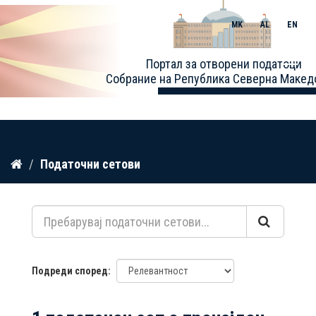
MK
AL
EN
Toggle
Портал за отворени податоци
naviga
Собрание на Република Северна Макед
Прескокнете
Податочни сетови
до
содржина
Подреди според