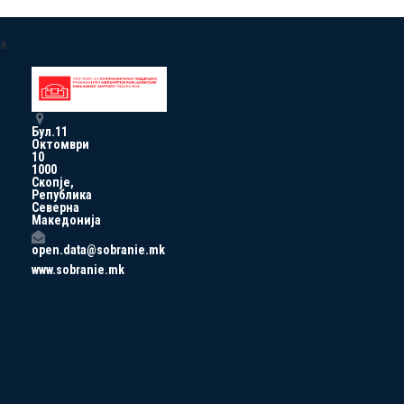
a
Бул.11
Октомври
10
1000
Скопје,
Република
Северна
Македонија
open.data@sobranie.mk
www.sobranie.mk