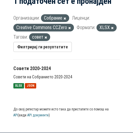
1 податочен сет е пронајден
Организации:
Собрание
Лиценци:
Creative Commons CCZero
Формати:
XLSX
Тагови:
совет
Филтрирај ги резултатите
Совети 2020-2024
Совети на Собранието 2020-2024
XLSX
JSON
До овој регистар можете исто така да пристапите со помош на
API
(види
API документи
)