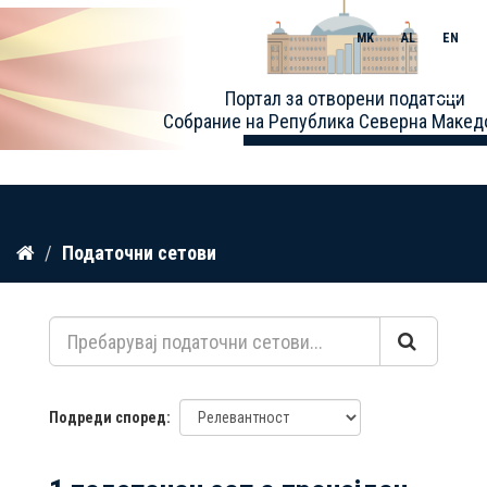
MK
AL
EN
Toggle
Портал за отворени податоци
naviga
Собрание на Република Северна Макед
Прескокнете
Податочни сетови
до
содржина
Подреди според