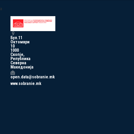
a
Бул.11
Октомври
10
1000
Скопје,
Република
Северна
Македонија
open.data@sobranie.mk
www.sobranie.mk