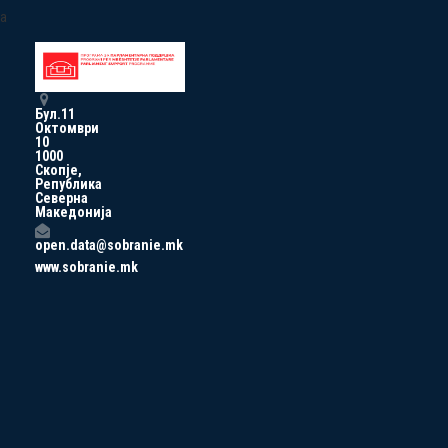
a
Бул.11
Октомври
10
1000
Скопје,
Република
Северна
Македонија
open.data@sobranie.mk
www.sobranie.mk