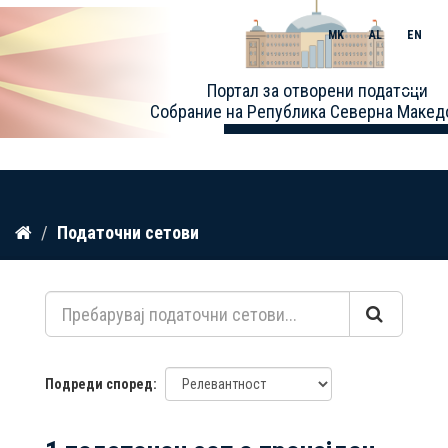
MK
AL
EN
Toggle
Портал за отворени податоци
naviga
Собрание на Република Северна Макед
Прескокнете
Податочни сетови
до
содржина
Подреди според