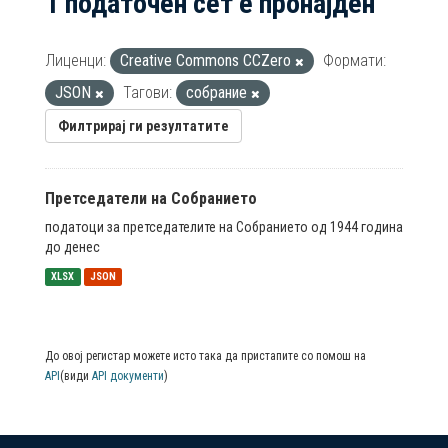
1 податочен сет е пронајден
Лиценци:
Creative Commons CCZero
Формати:
JSON
Тагови:
собрание
Филтрирај ги резултатите
Претседатели на Собранието
податоци за претседателите на Собранието од 1944 година
до денес
XLSX
JSON
До овој регистар можете исто така да пристапите со помош на
API
(види
API документи
)