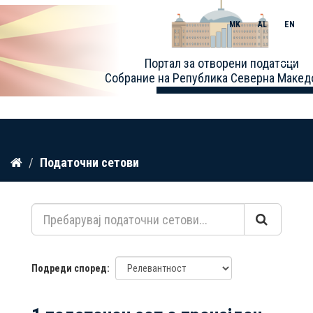
MK
AL
EN
Toggle
Портал за отворени податоци
naviga
Собрание на Република Северна Макед
Прескокнете
Податочни сетови
до
содржина
Подреди според