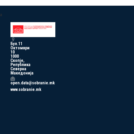
a
Бул.11
Октомври
10
1000
Скопје,
Република
Северна
Македонија
open.data@sobranie.mk
www.sobranie.mk