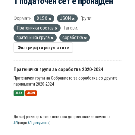
1 податочен сет е пронајден
Формати:
XLSX
JSON
Групи:
Пратенички состав
Тагови:
пратеничка група
соработка
Филтрирај ги резултатите
Пратенички групи за соработка 2020-2024
Пратенички групи на Собранието за соработка со другите
парламенти 2020-2024
XLSX
JSON
До овој регистар можете исто така да пристапите со помош на
API
(види
API документи
)