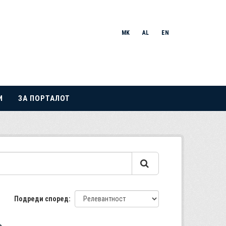
MK
AL
EN
И
ЗА ПОРТАЛОТ
Подреди според