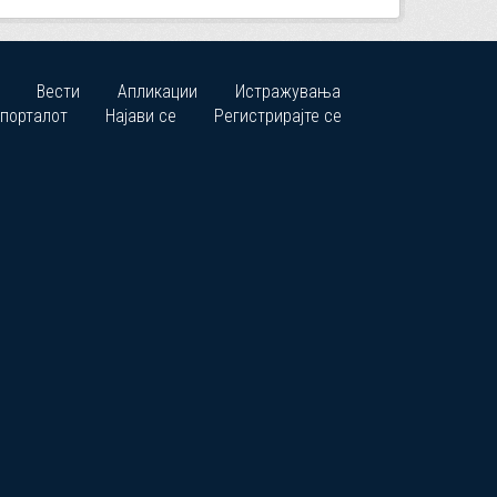
Вести
Апликации
Истражувања
 порталот
Најави се
Регистрирајте се