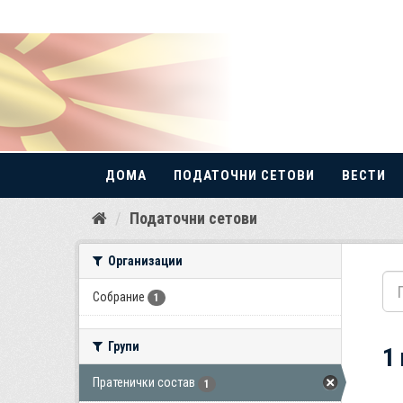
ДОМА
ПОДАТОЧНИ СЕТОВИ
ВЕСТИ
Прескокнете
Податочни сетови
до
содржина
Организации
Собрание
1
Групи
1
Пратенички состав
1