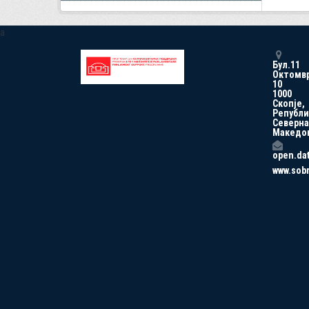
a
Бул.11
Октомв
10
1000
Скопје,
Републи
Северна
Македо
open.da
www.sob