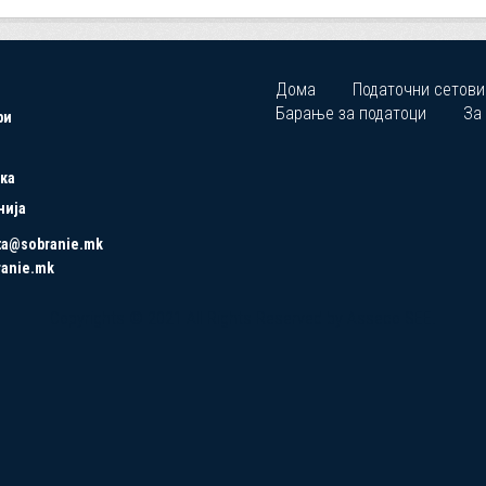
Дома
Податочни сетови
Барање за податоци
За
ри
ка
нија
ta@sobranie.mk
ranie.mk
Copyrights © 2021 All Rights Reserved by Asseco SEE.