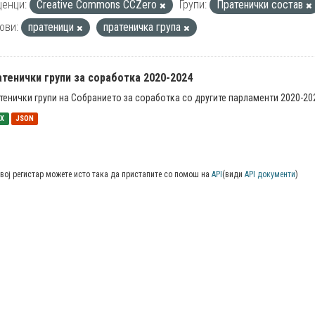
енци:
Creative Commons CCZero
Групи:
Пратенички состав
ови:
пратеници
пратеничка група
тенички групи за соработка 2020-2024
тенички групи на Собранието за соработка со другите парламенти 2020-20
SX
JSON
вој регистар можете исто така да пристапите со помош на
API
(види
API документи
)