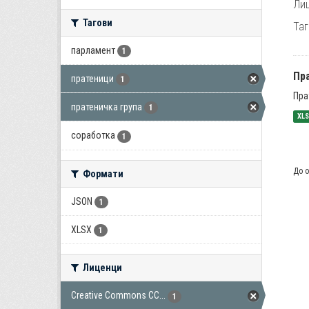
Лиц
Тагови
Таг
парламент
1
Пра
пратеници
1
Пра
пратеничка група
1
XL
соработка
1
До о
Формати
JSON
1
XLSX
1
Лиценци
Creative Commons CC...
1