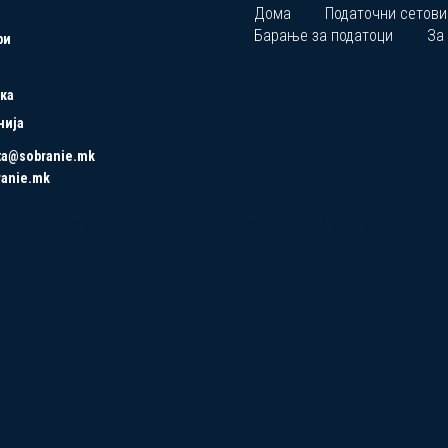
Дома
Податочни сетови
Барање за податоци
За
ри
ка
нија
ta@sobranie.mk
ranie.mk
Copyrights © 2021 All Rights Reserved by Asseco SEE.