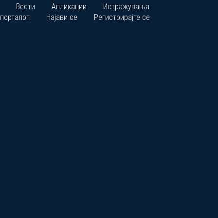
Вести
Апликации
Истражувања
 порталот
Најави се
Регистрирајте се