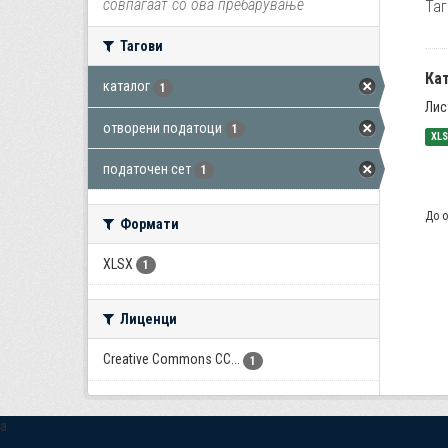
совпаѓаат со ова пребарување
Таг
Тагови
Ка
каталог
1
Лис
отворени податоци
1
XL
податочен сет
1
До о
Формати
XLSX
1
Лиценци
Creative Commons CC...
1
a