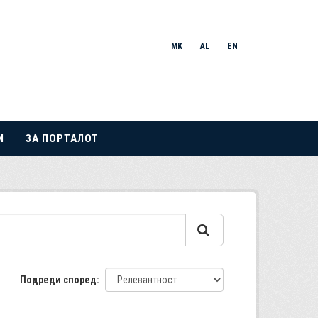
MK
AL
EN
И
ЗА ПОРТАЛОТ
Подреди според