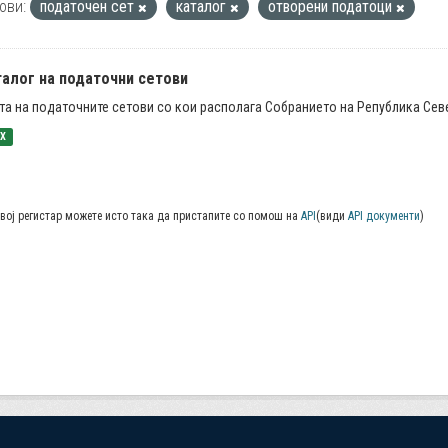
ови:
податочен сет
каталог
отворени податоци
талог на податочни сетови
та на податочните сетови со кои располага Собранието на Република Се
SX
вој регистар можете исто така да пристапите со помош на
API
(види
API документи
)