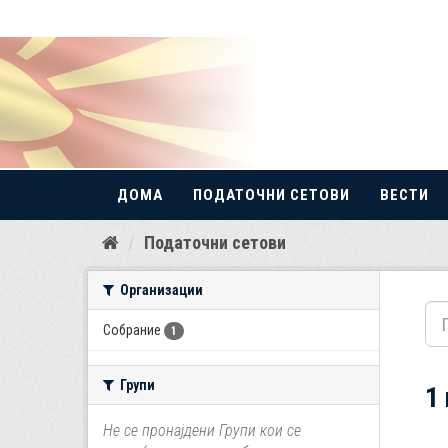
ДОМА
ПОДАТОЧНИ СЕТОВИ
ВЕСТИ
Прескокнете
Податочни сетови
до
содржина
Организации
Собрание
1
Групи
1
Не се пронајдени Групи кои се