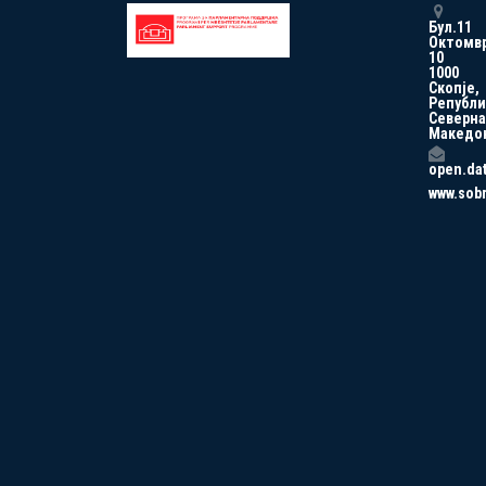
Бул.11
Октомв
10
1000
Скопје,
Републи
Северна
Македо
open.da
www.sob