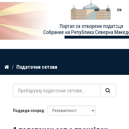
MK
AL
EN
Toggle
Портал за отворени податоци
naviga
Собрание на Република Северна Макед
Прескокнете
Податочни сетови
до
содржина
Подреди според