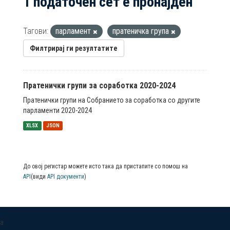
1 податочен сет е пронајден
Тагови:
парламент
пратеничка група
Филтрирај ги резултатите
Пратенички групи за соработка 2020-2024
Пратенички групи на Собранието за соработка со другите
парламенти 2020-2024
XLSX
JSON
До овој регистар можете исто така да пристапите со помош на
API
(види
API документи
)
a