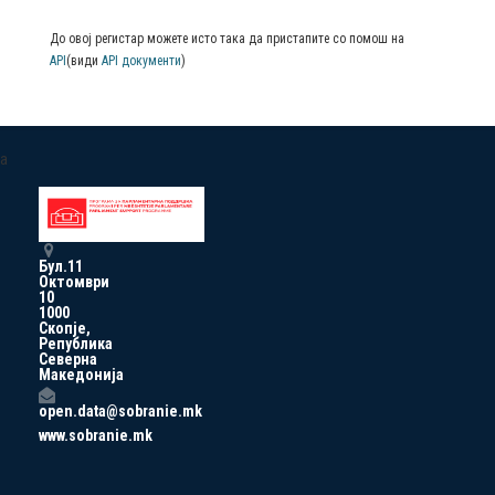
До овој регистар можете исто така да пристапите со помош на
API
(види
API документи
)
a
Бул.11
Октомври
10
1000
Скопје,
Република
Северна
Македонија
open.data@sobranie.mk
www.sobranie.mk