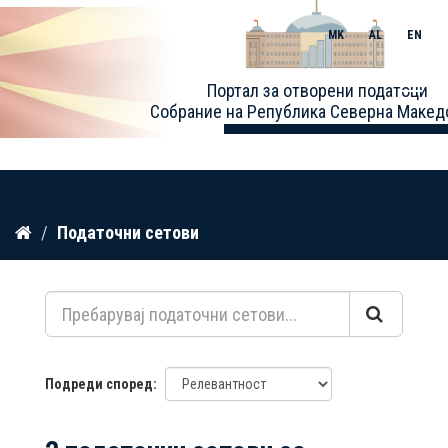
MK
AL
EN
Toggle
Портал за отворени податоци
naviga
Собрание на Република Северна Макед
Прескокнете
Податочни сетови
до
содржина
Подреди според