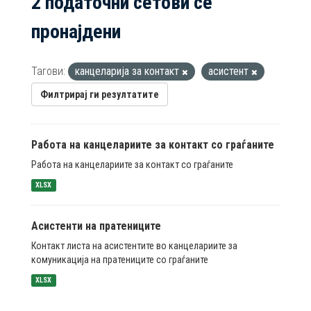
2 податочни сетови се
пронајдени
Тагови:
канцеларија за контакт
асистент
Филтрирај ги резултатите
Работа на канцелариите за контакт со граѓаните
Работа на канцелариите за контакт со граѓаните
XLSX
Асистенти на пратениците
Контакт листа на асистентите во канцелариите за
комуникација на пратениците со граѓаните
XLSX