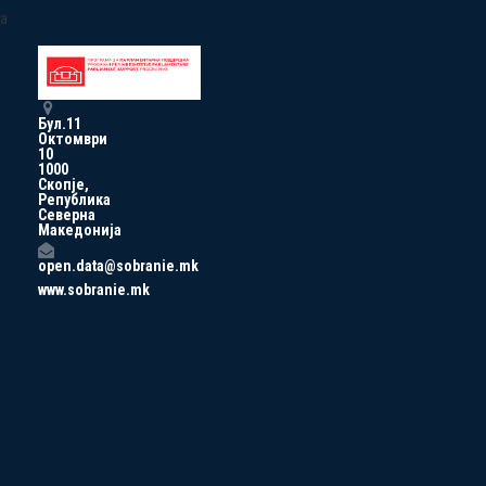
a
Бул.11
Октомври
10
1000
Скопје,
Република
Северна
Македонија
open.data@sobranie.mk
www.sobranie.mk