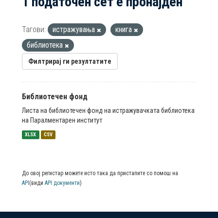
1 податочен сет е пронајден
Тагови:
истражувања
книга
библиотека
Филтрирај ги резултатите
Библиотечен фонд
Листа на библиотечен фонд на истражувачката библиотека
на Паралментарен институт
XLSX
CSV
До овој регистар можете исто така да пристапите со помош на
API
(види
API документи
)