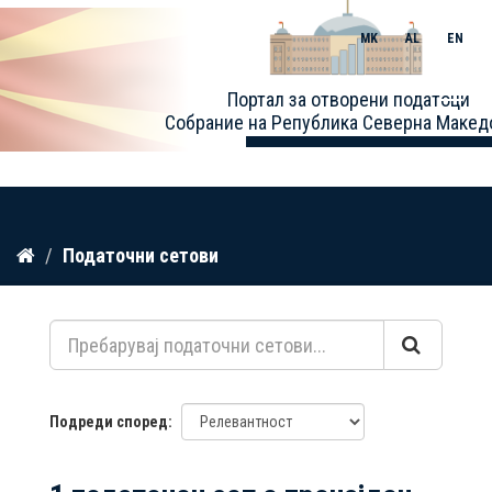
MK
AL
EN
Toggle
Портал за отворени податоци
naviga
Собрание на Република Северна Макед
Прескокнете
Податочни сетови
до
содржина
Подреди според