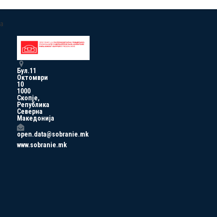
a
Бул.11
Октомври
10
1000
Скопје,
Република
Северна
Македонија
open.data@sobranie.mk
www.sobranie.mk