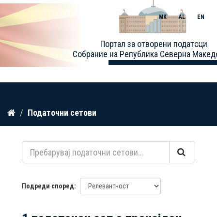
MK
AL
EN
Toggle
Портал за отворени податоци
naviga
Собрание на Република Северна Макед
Прескокнете
Податочни сетови
до
содржина
Подреди според