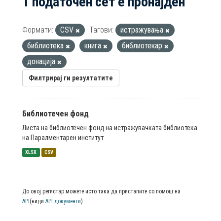
1 податочен сет е пронајден
Формати:
CSV
Тагови:
истражувања
библиотека
книга
библиотекар
донација
Филтрирај ги резултатите
Библиотечен фонд
Листа на библиотечен фонд на истражувачката библиотека
на Паралментарен институт
XLSX
CSV
До овој регистар можете исто така да пристапите со помош на
API
(види
API документи
)