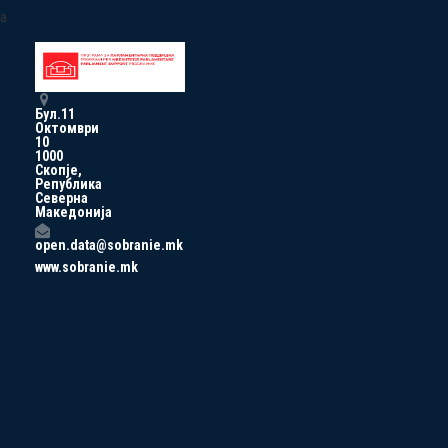
a
Бул.11
Октомври
10
1000
Скопје,
Република
Северна
Македонија
open.data@sobranie.mk
www.sobranie.mk