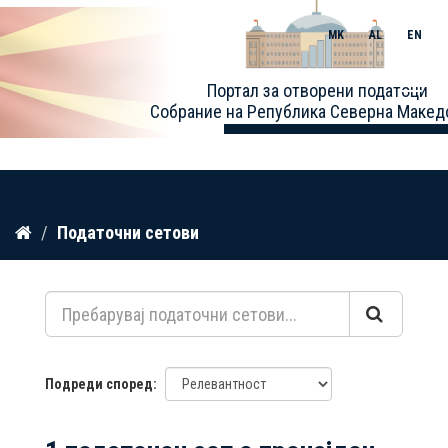
MK
AL
EN
Toggle
Портал за отворени податоци
naviga
Собрание на Република Северна Макед
Прескокнете
Податочни сетови
до
содржина
Подреди според