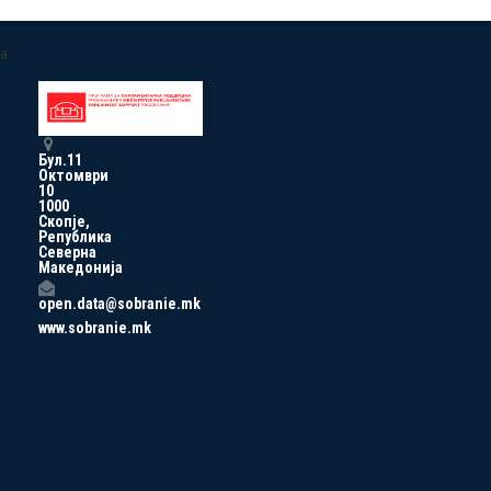
a
Бул.11
Октомври
10
1000
Скопје,
Република
Северна
Македонија
open.data@sobranie.mk
www.sobranie.mk