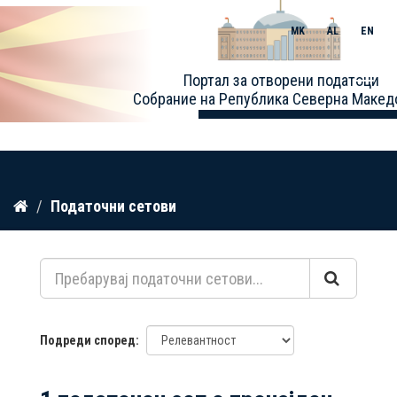
MK
AL
EN
Toggle
Портал за отворени податоци
naviga
Собрание на Република Северна Макед
Прескокнете
Податочни сетови
до
содржина
Подреди според