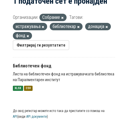
1 податочен сет е пронајден
Организации:
Собрание
Тагови:
истражувања
библиотекар
донација
фонд
Филтрирај ги резултатите
Библиотечен фонд
Листа на библиотечен фонд на истражувачката библиотека
на Паралментарен институт
XLSX
CSV
До овој регистар можете исто така да пристапите со помош на
API
(види
API документи
)