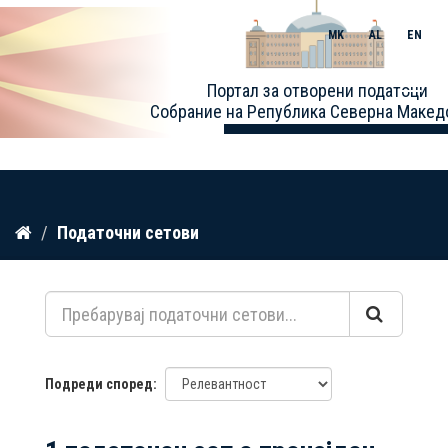
MK
AL
EN
Toggle
Портал за отворени податоци
naviga
Собрание на Република Северна Макед
Прескокнете
Податочни сетови
до
содржина
Подреди според