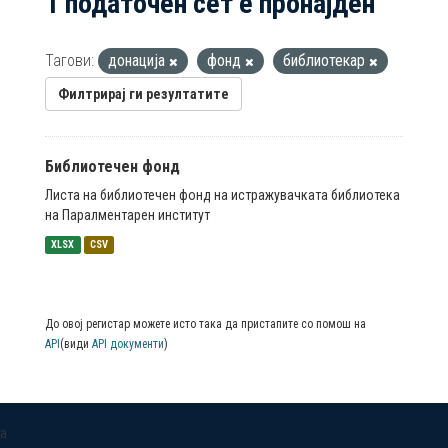
1 податочен сет е пронајден
Тагови:
донација
фонд
библиотекар
Филтрирај ги резултатите
Библиотечен фонд
Листа на библиотечен фонд на истражувачката библиотека
на Паралментарен институт
XLSX
CSV
До овој регистар можете исто така да пристапите со помош на
API
(види
API документи
)
a