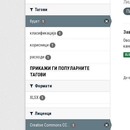
Лиц
Тагови
П
буџет
1
За
класификација
1
Ово
корисници
1
кан
XL
расходи
1
ПРИКАЖИ ГИ ПОПУЛАРНИТЕ
ТАГОВИ
До о
Формати
XLSX
1
Лиценци
Creative Commons CC...
1