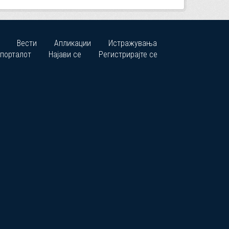
Вести
Апликации
Истражувања
 порталот
Најави се
Регистрирајте се