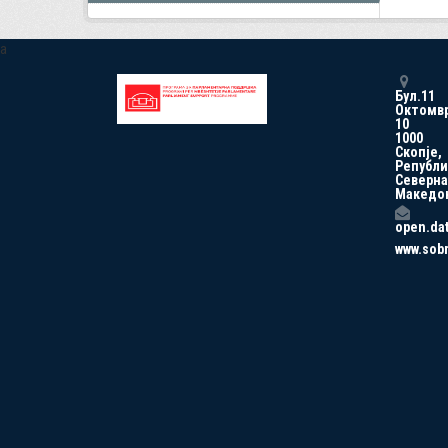
a
Бул.11
Октомв
10
1000
Скопје,
Републи
Северна
Македо
open.da
www.sob