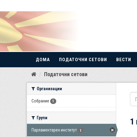
ДОМА
ПОДАТОЧНИ СЕТОВИ
ВЕСТИ
Прескокнете
Податочни сетови
до
содржина
Организации
Собрание
1
Групи
1
Парламентарен институт
1