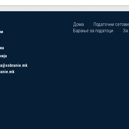
Дома
Податочни сетови
Барање за податоци
За
ри
ка
нија
ta@sobranie.mk
ranie.mk
Copyrights © 2021 All Rights Reserved by Asseco SEE.