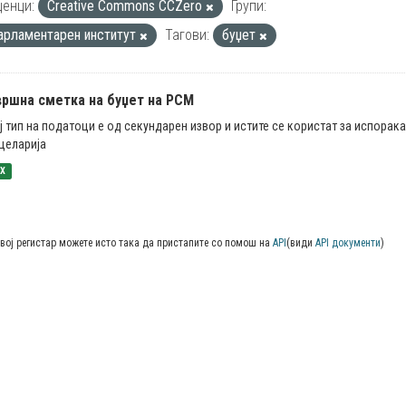
енци:
Creative Commons CCZero
Групи:
арламентарен институт
Тагови:
буџет
вршна сметка на буџет на РСМ
ј тип на податоци е од секундарен извор и истите се користат за испорак
целарија
SX
вој регистар можете исто така да пристапите со помош на
API
(види
API документи
)