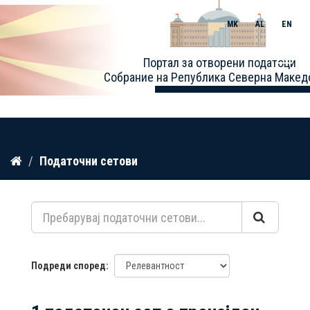
MK
AL
EN
Toggle
Портал за отворени податоци
naviga
Собрание на Република Северна Макед
Прескокнете
Податочни сетови
до
содржина
Подреди според