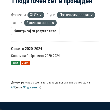
1 податочен сет е пронајден
Формати:
XLSX
Групи:
Пратенички состав
Тагови:
буџетски совет
Филтрирај ги резултатите
Совети 2020-2024
Совети на Собранието 2020-2024
XLSX
JSON
До овој регистар можете исто така да пристапите со помош на
API
(види
API документи
)
a