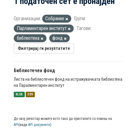
1 податочен сет е пронајден
Организации:
Собрание
Групи:
Парламентарен институт
Тагови:
библиотека
фонд
Филтрирај ги резултатите
Библиотечен фонд
Листа на библиотечен фонд на истражувачката библиотека
на Паралментарен институт
XLSX
CSV
До овој регистар можете исто така да пристапите со помош на
API
(види
API документи
)