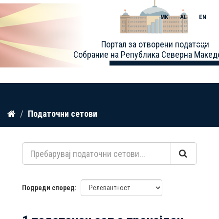
MK
AL
EN
Toggle
Портал за отворени податоци
naviga
Собрание на Република Северна Макед
Прескокнете
Податочни сетови
до
содржина
Подреди според