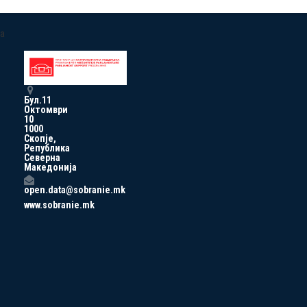
a
Бул.11
Октомври
10
1000
Скопје,
Република
Северна
Македонија
open.data@sobranie.mk
www.sobranie.mk